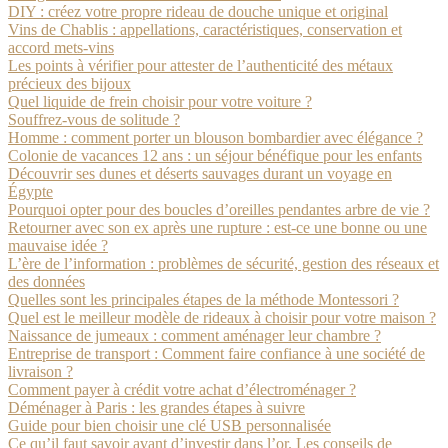
DIY : créez votre propre rideau de douche unique et original
Vins de Chablis : appellations, caractéristiques, conservation et
accord mets-vins
Les points à vérifier pour attester de l’authenticité des métaux
précieux des bijoux
Quel liquide de frein choisir pour votre voiture ?
Souffrez-vous de solitude ?
Homme : comment porter un blouson bombardier avec élégance ?
Colonie de vacances 12 ans : un séjour bénéfique pour les enfants
Découvrir ses dunes et déserts sauvages durant un voyage en
Égypte
Pourquoi opter pour des boucles d’oreilles pendantes arbre de vie ?
Retourner avec son ex après une rupture : est-ce une bonne ou une
mauvaise idée ?
L’ère de l’information : problèmes de sécurité, gestion des réseaux et
des données
Quelles sont les principales étapes de la méthode Montessori ?
Quel est le meilleur modèle de rideaux à choisir pour votre maison ?
Naissance de jumeaux : comment aménager leur chambre ?
Entreprise de transport : Comment faire confiance à une société de
livraison ?
Comment payer à crédit votre achat d’électroménager ?
Déménager à Paris : les grandes étapes à suivre
Guide pour bien choisir une clé USB personnalisée
Ce qu’il faut savoir avant d’investir dans l’or. Les conseils de