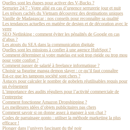
Quelles sont les étapes pour activer des V-Bucks ?
Serrurier 24/7 : Votre allié en cas d’urgence serrurerie jour et nuit
Les trésors cachés du Vietnam découvrez des destinations uniques
Vanille de Madagascar : nos conseils pour reconnaître sa qualité
Les tendances actuelles en matière de design et de décoration avec le
verre
SEO Netlinking : comment éviter les pénalités de Google en cas
d’abus ?
Les atouts du SEA dans la communication digitale
Quelles sont les missions à confier à une agence HubSpot ?
Comment déterminer si votre matelas est soit trop rigide ou trop mou
pour votre confort ?
Comment passer de salarié à freelance informatique ?
Choisir sa figurine manga demon slayer : ce qu’il faut connaître
Est-ce que les tampons société sont chers ?
Astuces pour calculer le nombre de gobelets réutilisables requis pour
un évènement
L’importance des audits réguliers pour l’activité commerciale de
l’entreprise
Comment fonctionne Amazon Dropshipping ?
Les meilleures idées d’objets publicitaires pas chers
Comment savoir si on donne assez à manger à son chat ?
Codes de parrainage qonto : utiliser la méthode marketing la plus
efficace !
Plonger dans l’univers fascinant du thé noir