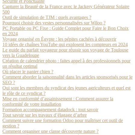
Sécurité et Ponctualité
Capturer la Beauté de la France avec le Jackery Générateur Solaire
500
Outil de simulation de TJM : quels avantages ?
Pourquoi choisir des vestes personnalisées sur Wiloo ?
PC Portable ou PC Fixe : Guide Complet pour Faire le Bon Choix
en 2024
Voyage organisé en Égypte : les pépites cachées à découvrir
10 idées de chaînes YouTube qui explosent les compteurs en 2024
Le guide du parfait voyageur pour réussir son voyage de Toulouse
vers la Guadeloupe
Création de calendrier photo : faites appel à des professionnels pour
un résultat optimal
Où placer le panier chien ?
Comment aborder la saisonnalité dans les articles sponsorisés pour le
SEO ?
Qui sont les membres du syndicat des jeunes agriculteurs et quel est
le rôle de ce syndicat ?
Mise en conformité d’assainissement : Comment assurer la
conformité de votre installation
Formation accompagnement datadock : tout savoir
Tout savoir sur les travaux d’élagage d’arbre
Comment suivre une formation Odoo pour maîtriser cet outil de
gestion ?
Comment organiser une classe découverte nature ?