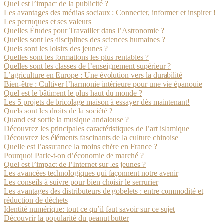
Quel est l’impact de la publicité ?
Les avantages des médias sociaux : Connecter, informer et inspirer !
Les perruques et ses valeurs
Quelles Études pour Travailler dans l’Astronomie ?
Quelles sont les disciplines des sciences humaines ?
Quels sont les loisirs des jeunes ?
Quelles sont les formations les plus rentables ?
Quelles sont les classes de l’enseignement supérieur ?
L’agriculture en Europe : Une évolution vers la durabilité
Bien-être : Cultiver l’harmonie intérieure pour une vie épanouie
Quel est le bâtiment le plus haut du monde ?
Les 5 projets de bricolage maison à essayer dès maintenant!
Quels sont les droits de la société ?
Quand est sortie la musique andalouse ?
Découvrez les principales caractéristiques de l’art islamique
Découvrez les éléments fascinants de la culture chinoise
Quelle est l’assurance la moins chère en France ?
Pourquoi Parle-t-on d’économie de marché ?
Quel est l’impact de l’Internet sur les jeunes ?
Les avancées technologiques qui façonnent notre avenir
Les conseils à suivre pour bien choisir le serrurier
Les avantages des distributeurs de gobelets : entre commodité et
réduction de déchets
Identité numérique: tout ce qu’il faut savoir sur ce sujet
Découvrir la popularité du peanut butter