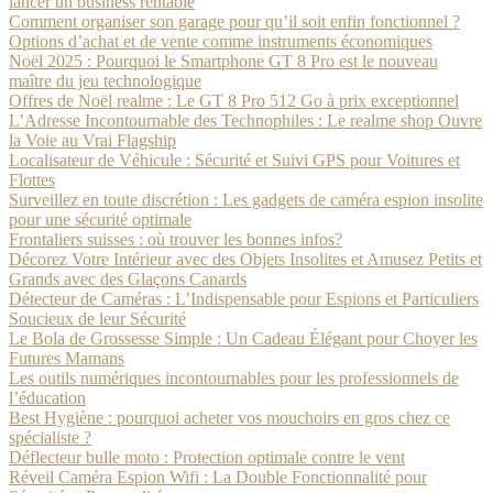
lancer un business rentable
Comment organiser son garage pour qu’il soit enfin fonctionnel ?
Options d’achat et de vente comme instruments économiques
Noël 2025 : Pourquoi le Smartphone GT 8 Pro est le nouveau
maître du jeu technologique
Offres de Noël realme : Le GT 8 Pro 512 Go à prix exceptionnel
L’Adresse Incontournable des Technophiles : Le realme shop Ouvre
la Voie au Vrai Flagship
Localisateur de Véhicule : Sécurité et Suivi GPS pour Voitures et
Flottes
Surveillez en toute discrétion : Les gadgets de caméra espion insolite
pour une sécurité optimale
Frontaliers suisses : où trouver les bonnes infos?
Décorez Votre Intérieur avec des Objets Insolites et Amusez Petits et
Grands avec des Glaçons Canards
Détecteur de Caméras : L’Indispensable pour Espions et Particuliers
Soucieux de leur Sécurité
Le Bola de Grossesse Simple : Un Cadeau Élégant pour Choyer les
Futures Mamans
Les outils numériques incontournables pour les professionnels de
l’éducation
Best Hygiène : pourquoi acheter vos mouchoirs en gros chez ce
spécialiste ?
Déflecteur bulle moto : Protection optimale contre le vent
Réveil Caméra Espion Wifi : La Double Fonctionnalité pour